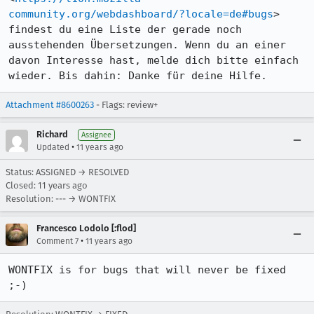
community.org/webdashboard/?locale=de#bugs
> 
findest du eine Liste der gerade noch 
ausstehenden Übersetzungen. Wenn du an einer 
davon Interesse hast, melde dich bitte einfach 
wieder. Bis dahin: Danke für deine Hilfe.
Attachment #8600263
- Flags: review+
Richard
Assignee
•
Updated
11 years ago
Status: ASSIGNED → RESOLVED
Closed:
11 years ago
Resolution: --- → WONTFIX
Francesco Lodolo [:flod]
•
Comment 7
11 years ago
WONTFIX is for bugs that will never be fixed 
;-)