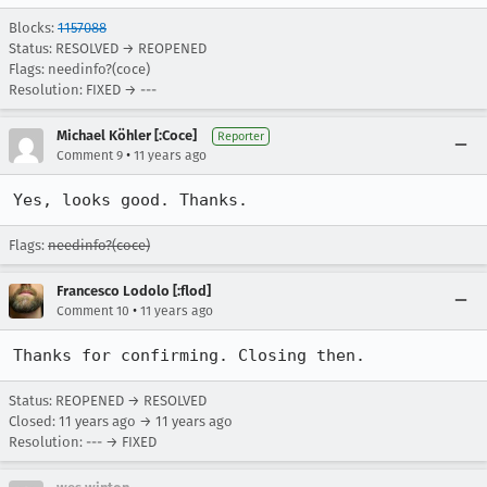
Blocks:
1157088
Status: RESOLVED → REOPENED
Flags: needinfo?(coce)
Resolution: FIXED → ---
Michael Köhler [:Coce]
Reporter
•
Comment 9
11 years ago
Yes, looks good. Thanks.
Flags:
needinfo?(coce)
Francesco Lodolo [:flod]
•
Comment 10
11 years ago
Thanks for confirming. Closing then.
Status: REOPENED → RESOLVED
Closed:
11 years ago
→
11 years ago
Resolution: --- → FIXED