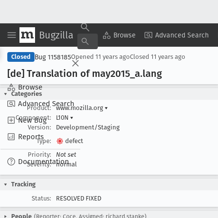
Bugzilla
Copy Summary
▾
View ▾
Browse
Advanced Search
Bug 1158185
Closed
Opened
11 years ago
Closed
11 years ago
[de] Translation of may2015
_a
.lang
Browse
Categories
Advanced Search
Product:
www.mozilla.org
▾
Component:
L10N
▾
New Bug
Version:
Development/Staging
Reports
Type:
defect
Priority:
Not set
Documentation
Severity:
normal
Tracking
Status:
RESOLVED FIXED
People
(Reporter: Coce, Assigned: richard.stanke)