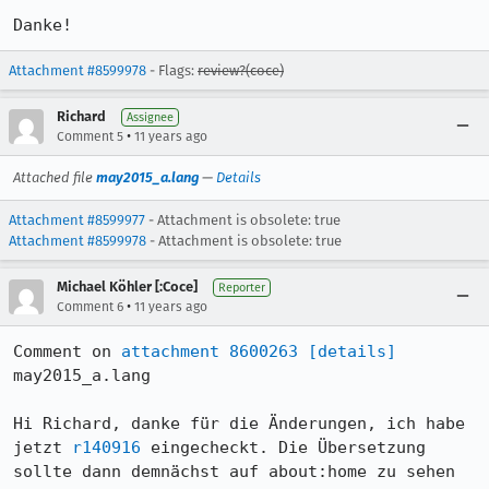
Danke!
Attachment #8599978
- Flags:
review?(coce)
Richard
Assignee
•
Comment 5
11 years ago
Attached file
may2015_a.lang
—
Details
Attachment #8599977
- Attachment is obsolete: true
Attachment #8599978
- Attachment is obsolete: true
Michael Köhler [:Coce]
Reporter
•
Comment 6
11 years ago
Comment on 
attachment 8600263
[details]
may2015_a.lang

Hi Richard, danke für die Änderungen, ich habe 
jetzt 
r140916
 eingecheckt. Die Übersetzung 
sollte dann demnächst auf about:home zu sehen 