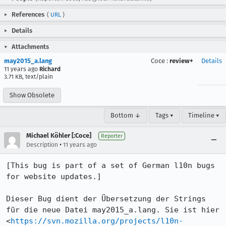
References
(
URL
)
Details
Attachments
may2015_a.lang
Coce
:
review+
Details
11 years ago
Richard
3.71 KB, text/plain
Show Obsolete
Bottom ↓
Tags ▾
Timeline ▾
Michael Köhler [:Coce]
Reporter
•
Description
11 years ago
[This bug is part of a set of German l10n bugs 
for website updates.]

Dieser Bug dient der Übersetzung der Strings 
für die neue Datei may2015_a.lang. Sie ist hier 
<
https://svn.mozilla.org/projects/l10n-