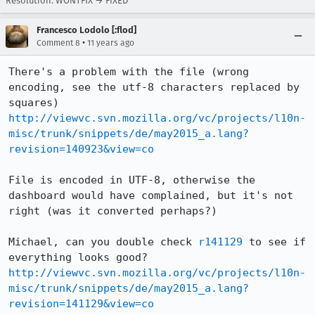
Resolution: WONTFIX → FIXED
Francesco Lodolo [:flod]
•
Comment 8
11 years ago
There's a problem with the file (wrong 
encoding, see the utf-8 characters replaced by 
http://viewvc.svn.mozilla.org/vc/projects/l10n-
misc/trunk/snippets/de/may2015_a.lang?
revision=140923&view=co
File is encoded in UTF-8, otherwise the 
dashboard would have complained, but it's not 
right (was it converted perhaps?)

Michael, can you double check 
r141129
 to see if 
http://viewvc.svn.mozilla.org/vc/projects/l10n-
misc/trunk/snippets/de/may2015_a.lang?
revision=141129&view=co