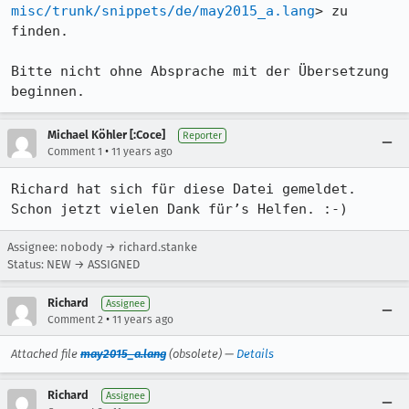
misc/trunk/snippets/de/may2015_a.lang
> zu 
finden.

Bitte nicht ohne Absprache mit der Übersetzung 
beginnen.
Michael Köhler [:Coce]
Reporter
•
Comment 1
11 years ago
Richard hat sich für diese Datei gemeldet. 
Schon jetzt vielen Dank für’s Helfen. :-)
Assignee: nobody → richard.stanke
Status: NEW → ASSIGNED
Richard
Assignee
•
Comment 2
11 years ago
Attached file
may2015_a.lang
(obsolete) —
Details
Richard
Assignee