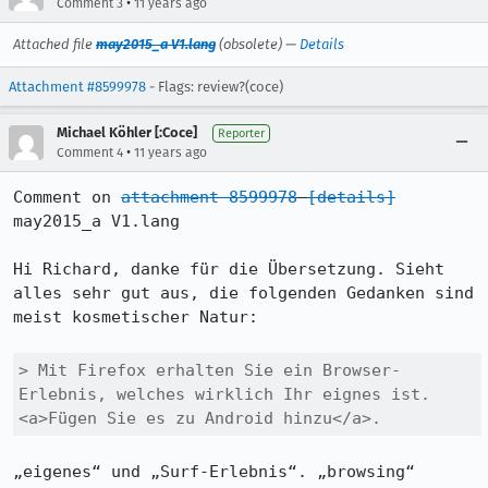
•
Comment 3
11 years ago
Attached file
may2015_a V1.lang
(obsolete) —
Details
Attachment #8599978
- Flags: review?(coce)
Michael Köhler [:Coce]
Reporter
•
Comment 4
11 years ago
Comment on 
attachment 8599978
[details]
may2015_a V1.lang

Hi Richard, danke für die Übersetzung. Sieht 
alles sehr gut aus, die folgenden Gedanken sind 
meist kosmetischer Natur:

> Mit Firefox erhalten Sie ein Browser-
Erlebnis, welches wirklich Ihr eignes ist. 
<a>Fügen Sie es zu Android hinzu</a>.
„eigenes“ und „Surf-Erlebnis“. „browsing“ 