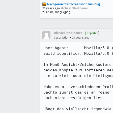
Nachgereichter Screenshot zum Bug
23 years ago
Michael Stadlbauer
29.47 KB, image/jpeg
Michael Stadlbauer
Reporter
•
Description
23 years ago
User-Agent:       Mozilla/5.0 (
Build Identifier: Mozilla/5.0 (
Im Menü Ansicht/Zeichenkodierun
beiden Knöpfe zum sortieren der
sie zu klein oder die Pfeilsymb
Habe es mit verschiedenen Profi
Dachte zuerst das es an meiner 
auch nicht bestätigen lies.

Hängt das vielleicht irgendwie