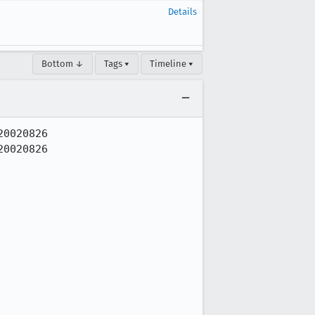
Details
Bottom ↓
Tags ▾
Timeline ▾
0020826

0020826
