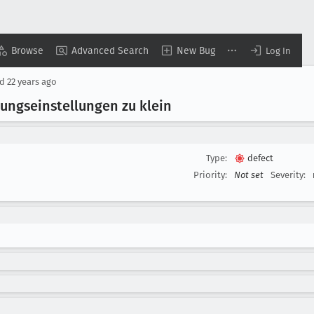
Browse
Advanced Search
New Bug
Log In
ed
22 years ago
ungseinstellungen zu klein
Type:
defect
Priority:
Not set
Severity: