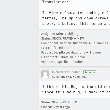
Translation:

In View > Character coding > Cu
terms), The up and down arrows 
shot). I believe this to be a 
Assignee: kairo → shliang
Status: UNCONFIRMED → NEW
Component: German-Austria/de-AT → Themes
Ever confirmed: true
Product: Mozilla Localizations → Browser
QA Contact: Sebastian → pmac
Version: unspecified → other
Michael Stadlbauer
Reporter
•
Comment 3
22 years ago
I think this Bug is too old now
Since it's my bug, I mark it a
Status: NEW → RESOLVED
Closed:
22 years ago