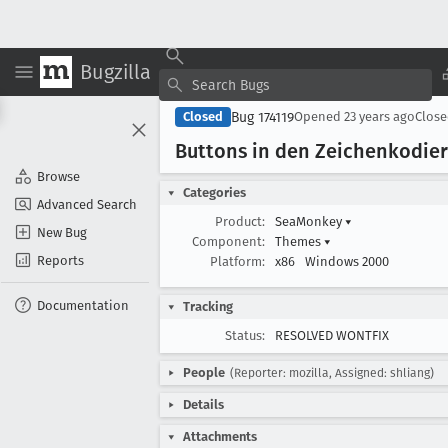
Bugzilla
Bug 174119
Closed
Opened
23 years ago
Clos
Buttons in den Zeichenkodier
Browse
Categories
Advanced Search
Product:
SeaMonkey
▾
New Bug
Component:
Themes
▾
Reports
Platform:
x86
Windows 2000
Documentation
Tracking
Status:
RESOLVED WONTFIX
People
(Reporter: mozilla, Assigned: shliang)
Details
Attachments