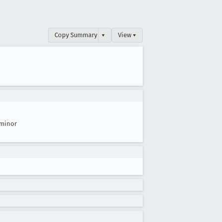
Copy Summary
▾
View ▾
minor