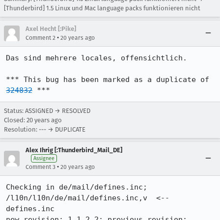
[Thunderbird] 1.5 Linux und Mac language packs funktionieren nicht
Axel Hecht [:Pike]
•
Comment 2
20 years ago
Das sind mehrere locales, offensichtlich.

*** This bug has been marked as a duplicate of 
324832
 ***
Status: ASSIGNED → RESOLVED
Closed:
20 years ago
Resolution: --- → DUPLICATE
Alex Ihrig [:Thunderbird_Mail_DE]
Assignee
•
Comment 3
20 years ago
Checking in de/mail/defines.inc;

/l10n/l10n/de/mail/defines.inc,v  <--  
defines.inc

new revision: 1.1.2.2; previous revision: 