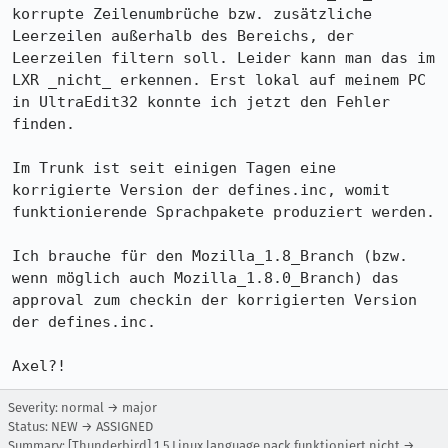
korrupte Zeilenumbrüche bzw. zusätzliche 
Leerzeilen außerhalb des Bereichs, der 
Leerzeilen filtern soll. Leider kann man das im 
LXR _nicht_ erkennen. Erst lokal auf meinem PC 
in UltraEdit32 konnte ich jetzt den Fehler 
finden.

Im Trunk ist seit einigen Tagen eine 
korrigierte Version der defines.inc, womit 
funktionierende Sprachpakete produziert werden.

Ich brauche für den Mozilla_1.8_Branch (bzw. 
wenn möglich auch Mozilla_1.8.0_Branch) das 
approval zum checkin der korrigierten Version 
der defines.inc.

Axel?!
Severity: normal → major
Status: NEW → ASSIGNED
Summary: [Thunderbird] 1.5 Linux language pack funktioniert nicht →