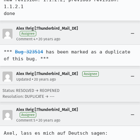
1.1.2.1

Alex Ihrig [:Thunderbird_Mail_DE]
Assignee
•
Comment 4
20 years ago
*** 
Bug 323514
 has been marked as a duplicate 
of this bug. ***
Alex Ihrig [:Thunderbird_Mail_DE]
Assignee
•
Updated
20 years ago
Status: RESOLVED → REOPENED
Resolution: DUPLICATE → ---
Alex Ihrig [:Thunderbird_Mail_DE]
Assignee
•
Comment 5
20 years ago
Axel, lass es mich auf Deutsch sagen:
