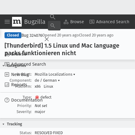
Bugzilla
Copy Summary
▾
View ▾
Browse
Advanced Search
Bug 324076
Closed
Opened
20 years ago
Closed
20 years ago
[Thunderbird] 1
.5 Linux und Mac language
packs funktionieren nicht
Browse
Advanced Search
Categories
New Bug
Product:
Mozilla Localizations
▾
Component:
de / German
▾
Reports
Platform:
x86
Linux
Type:
defect
Documentation
Priority:
Not set
Severity:
major
Tracking
Status:
RESOLVED FIXED