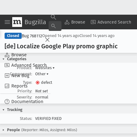
Bugzilla
Copy Summary
▾
View ▾
Browse
Advanced Search
Bug 768112
Closed
Opened
14 years ago
Closed
14 years ago
[de] Localize Google Play promo graphic
Browse
Categories
Advanced Search
Product:
Websites
▾
Component:
Other
▾
New Bug
Type:
defect
Reports
Priority:
Not set
Severity:
normal
Documentation
Tracking
Status:
VERIFIED FIXED
People
(Reporter: Milos, Assigned: Milos)