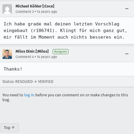
Michael Köhler [:Coce]
•
Comment 3
14 years ago
Ich habe grade mal deinen letzten Vorschlag 
eingebaut (r106741). Klingt für mich ganz gut, 
mir fällt im Moment auch nichts besseres ein.
Milos Dinic [:Milos]
Assignee
•
Comment 4
14 years ago
Thanks!
Status: RESOLVED → VERIFIED
You need to
log in
before you can comment on or make changes to this
bug.
Top ↑