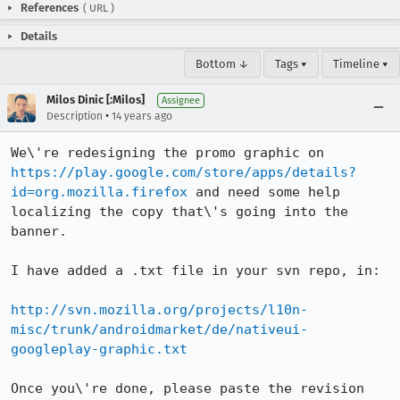
References
(
URL
)
Details
Bottom ↓
Tags ▾
Timeline ▾
Milos Dinic [:Milos]
Assignee
•
Description
14 years ago
We\'re redesigning the promo graphic on 
https://play.google.com/store/apps/details?
id=org.mozilla.firefox
 and need some help 
localizing the copy that\'s going into the 
banner.

I have added a .txt file in your svn repo, in:

http://svn.mozilla.org/projects/l10n-
misc/trunk/androidmarket/de/nativeui-
googleplay-graphic.txt
Once you\'re done, please paste the revision 